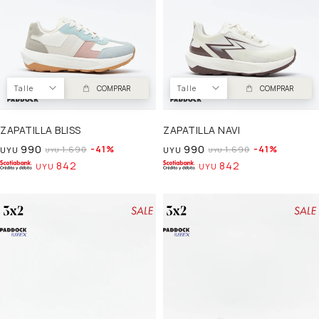
Talle
COMPRAR
Talle
COMPRAR
ZAPATILLA BLISS
ZAPATILLA NAVI
990
990
41
41
1.690
1.690
UYU
UYU
UYU
UYU
842
842
UYU
UYU