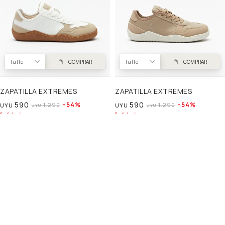
Talle
COMPRAR
Talle
COMPRAR
ZAPATILLA EXTREMES
ZAPATILLA EXTREMES
590
590
54
54
1.290
1.290
UYU
UYU
UYU
UYU
502
502
UYU
UYU