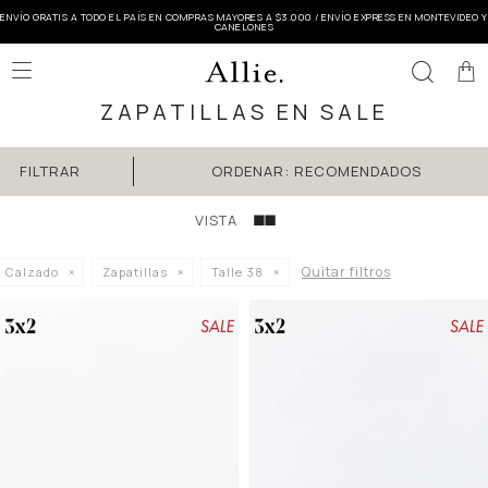
ENVÍO GRATIS A TODO EL PAÍS EN COMPRAS MAYORES A $3.000 / ENVÍO EXPRESS EN MONTEVIDEO Y
CANELONES

ZAPATILLAS EN SALE
RECOMENDADOS
Quitar filtros
Calzado
Zapatillas
Talle 38