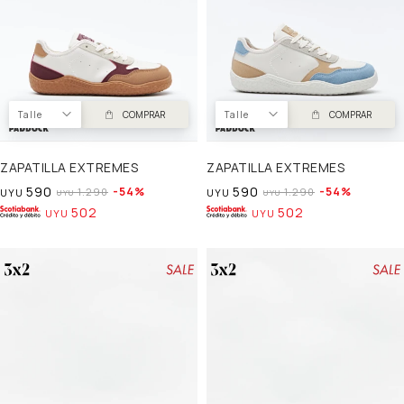
Talle
COMPRAR
Talle
COMPRAR
ZAPATILLA EXTREMES
ZAPATILLA EXTREMES
590
590
54
54
1.290
1.290
UYU
UYU
UYU
UYU
502
502
UYU
UYU