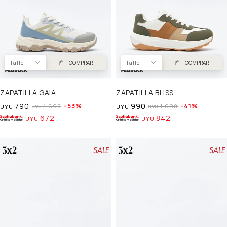
Talle
COMPRAR
Talle
COMPRAR
ZAPATILLA GAIA
ZAPATILLA BLISS
790
990
53
41
1.690
1.690
UYU
UYU
UYU
UYU
672
842
UYU
UYU