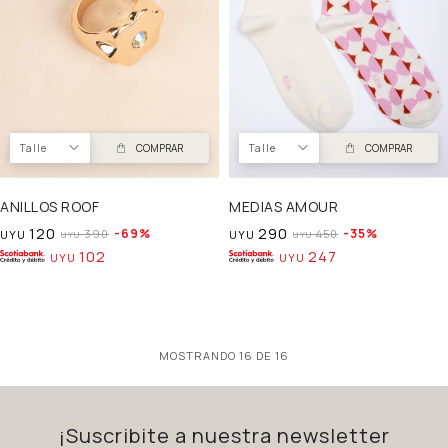
Talle
COMPRAR
Talle
COMPRAR
ANILLOS ROOF
MEDIAS AMOUR
120
290
69
35
390
450
UYU
UYU
UYU
UYU
102
247
UYU
UYU
MOSTRANDO
16
DE
16
¡Suscribite a nuestra newsletter