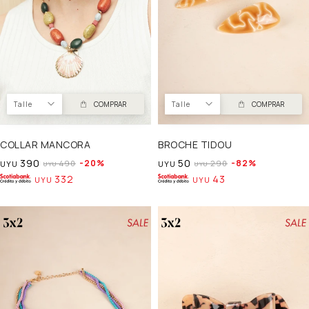
Talle
COMPRAR
Talle
COMPRAR
COLLAR MANCORA
BROCHE TIDOU
390
50
20
82
490
290
UYU
UYU
UYU
UYU
332
43
UYU
UYU