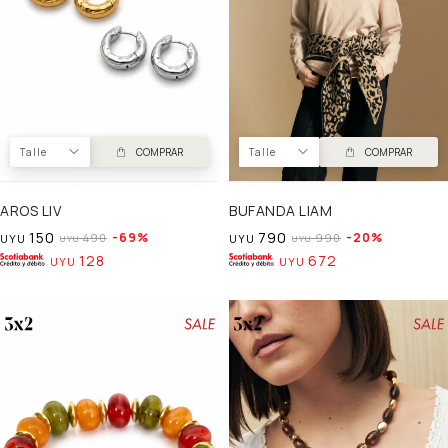
Talle
COMPRAR
Talle
COMPRAR
AROS LIV
BUFANDA LIAM
150
790
69
20
490
990
UYU
UYU
UYU
UYU
128
672
UYU
UYU