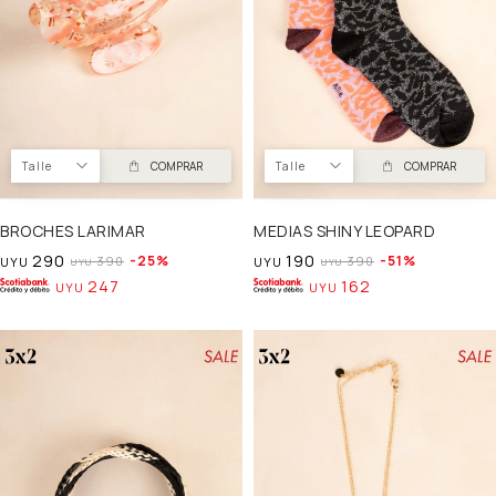
Talle
COMPRAR
Talle
COMPRAR
BROCHES LARIMAR
MEDIAS SHINY LEOPARD
290
190
25
51
390
390
UYU
UYU
UYU
UYU
247
162
UYU
UYU