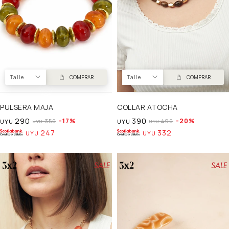
Talle
COMPRAR
Talle
COMPRAR
PULSERA MAJA
COLLAR ATOCHA
290
390
17
20
350
490
UYU
UYU
UYU
UYU
247
332
UYU
UYU