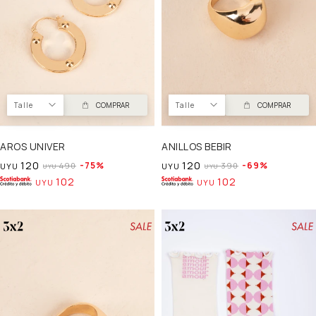
Talle
COMPRAR
Talle
COMPRAR
AROS UNIVER
ANILLOS BEBIR
120
120
75
69
490
390
UYU
UYU
UYU
UYU
102
102
UYU
UYU