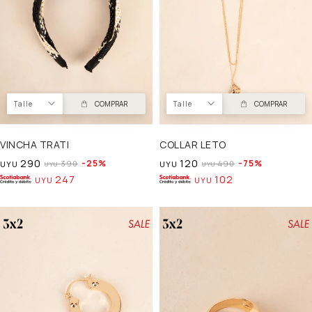
Talle
COMPRAR
Talle
COMPRAR
VINCHA TRATI
COLLAR LETO
290
120
25
75
390
490
UYU
UYU
UYU
UYU
247
102
UYU
UYU