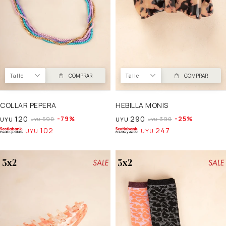
Talle
COMPRAR
Talle
COMPRAR
COLLAR PEPERA
HEBILLA MONIS
120
290
79
25
590
390
UYU
UYU
UYU
UYU
102
247
UYU
UYU