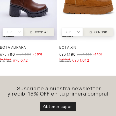
Talle
COMPRAR
Talle
COMPRAR
BOTA AURARA
BOTA XIN
790
1.190
60
14
1.990
1.390
UYU
UYU
UYU
UYU
672
1.012
UYU
UYU
¡Suscribite a nuestra newsletter
y recibí 15% OFF en tu primera compra!
Obtener cupón