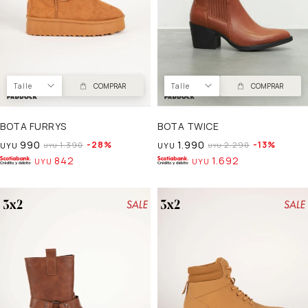
Talle
COMPRAR
Talle
COMPRAR
BOTA FURRYS
BOTA TWICE
990
1.990
28
13
1.390
2.290
UYU
UYU
UYU
UYU
842
1.692
UYU
UYU