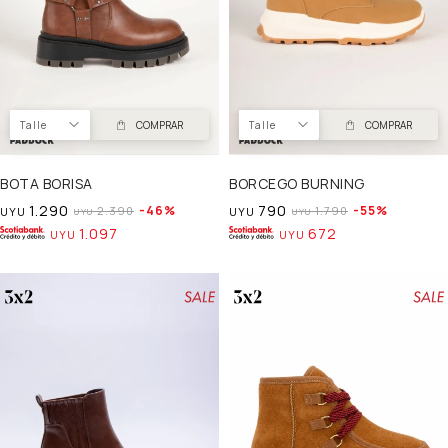
Talle
COMPRAR
Talle
COMPRAR
BOTA BORISA
BORCEGO BURNING
1.290
790
46
55
2.390
1.790
UYU
UYU
UYU
UYU
1.097
672
UYU
UYU