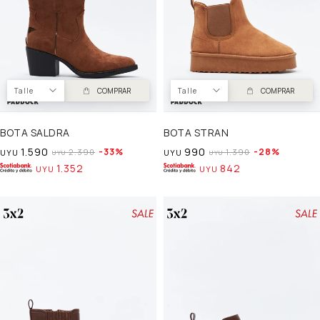
Talle
COMPRAR
Talle
COMPRAR
BOTA SALDRA
BOTA STRAN
1.590
990
33
28
2.390
1.390
UYU
UYU
UYU
UYU
1.352
842
UYU
UYU