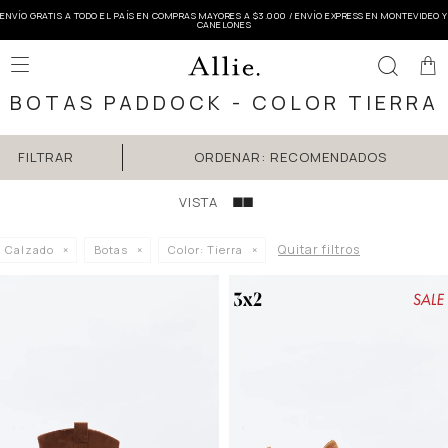
ENVÍO GRATIS A TODO EL PAÍS EN COMPRAS MAYORES A $3.000 / ENVÍO EXPRESS EN MONTEVIDEO Y
CANELONES

BOTAS PADDOCK - COLOR TIERRA
RECOMENDADOS
Quitar filtros
Calzado
Botas
Color:
Tierra