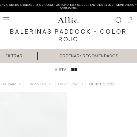
ENVÍO GRATIS A TODO EL PAÍS EN COMPRAS MAYORES A $3.000 / ENVÍO EXPRESS EN MONTEVIDEO Y
CANELONES

BALERINAS PADDOCK - COLOR
ROJO
RECOMENDADOS
Quitar filtros
Calzado
Balerinas
Color:
Rojo