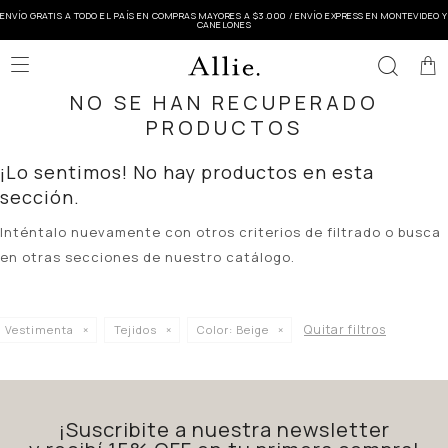
ENVÍO GRATIS A TODO EL PAÍS EN COMPRAS MAYORES A $3.000 / ENVÍO EXPRESS EN MONTEVIDEO Y
CANELONES

NO SE HAN RECUPERADO
PRODUCTOS
¡Lo sentimos! No hay productos en esta
sección.
Inténtalo nuevamente con otros criterios de filtrado o busca
en otras secciones de nuestro catálogo.
Quitar filtros
Vestimenta
Tejidos
Color:
Beige
¡Suscribite a nuestra newsletter