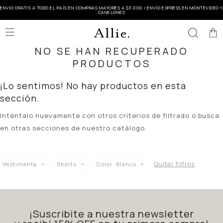
ENVÍO GRATIS A TODO EL PAÍS EN COMPRAS MAYORES A $3.000 / ENVÍO EXPRESS EN MONTEVIDEO Y
CANELONES

NO SE HAN RECUPERADO
PRODUCTOS
¡Lo sentimos! No hay productos en esta
sección.
Inténtalo nuevamente con otros criterios de filtrado o busca
en otras secciones de nuestro catálogo.
Quitar filtros
Vestimenta
Shorts
Color:
Blanco
¡Suscribite a nuestra newsletter