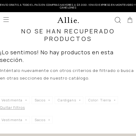
ENVÍO GRATIS A TODO EL PAÍS EN COMPRAS MAYORES A $3.000 / ENVÍO EXPRESS EN MONTEVIDEO Y
CANELONES

NO SE HAN RECUPERADO
PRODUCTOS
¡Lo sentimos! No hay productos en esta
sección.
Inténtalo nuevamente con otros criterios de filtrado o busca
en otras secciones de nuestro catálogo.
Vestimenta
Sacos
Cardigans
Color:
Tierra
Quitar filtros
Vestimenta
Sacos