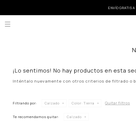
ENVÍO GRATIS A

¡Lo sentimos! No hay productos en esta se
Inténtalo nuevamente con otros criterios de filtrado o
Quitar filtros
Filtrando por:
Calzado
Color:
Tierra
Te recomendamos quitar:
Calzado