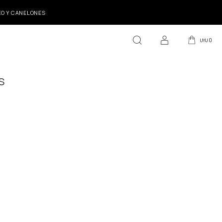
DEO Y CANELONES
0
UYU
S