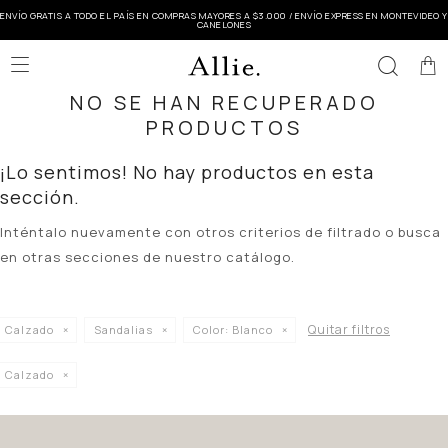
ENVÍO GRATIS A TODO EL PAÍS EN COMPRAS MAYORES A $3.000 / ENVÍO EXPRESS EN MONTEVIDEO Y
CANELONES

NO SE HAN RECUPERADO
PRODUCTOS
¡Lo sentimos! No hay productos en esta
sección.
Inténtalo nuevamente con otros criterios de filtrado o busca
en otras secciones de nuestro catálogo.
Quitar filtros
Calzado
Sandalias
Color:
Blanco
Calzado