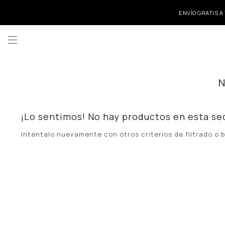
ENVÍO GRATIS A

¡Lo sentimos! No hay productos en esta se
Inténtalo nuevamente con otros criterios de filtrado o