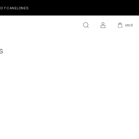
DEO Y CANELONES
0
UYU
S