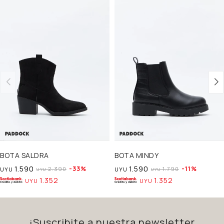
BOTA SALDRA
BOTA MINDY
1.590
1.590
33
11
2.390
1.790
UYU
UYU
UYU
UYU
1.352
1.352
UYU
UYU
¡Suscribite a nuestra newsletter