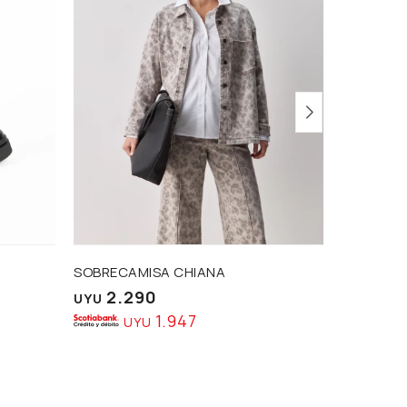
SOBRECAMISA CHIANA
JEAN GLI
2.290
1.6
UYU
UYU
1.947
UYU
U