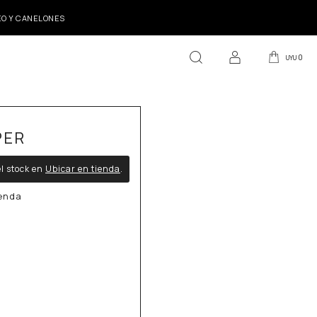
DEO Y CANELONES
0
UYU
PER
l stock en
Ubicar en tienda
.
ienda