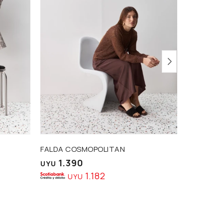
FALDA COSMOPOLITAN
PANTALÓ
1.390
1.4
UYU
UYU
1.182
UYU
U