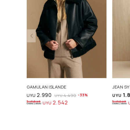
GAMULAN ISLANDE
JEAN SY
2.990
1.
UYU
4.490
33
UYU
UYU
2.542
UYU