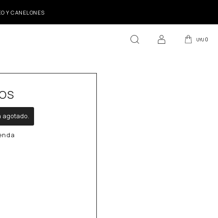
DEO Y CANELONES
0
UYU
OS
á agotado.
ienda