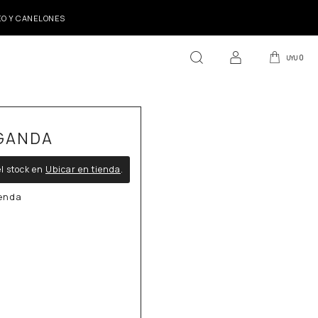
DEO Y CANELONES
0
UYU
GANDA
l stock en
Ubicar en tienda
.
ienda