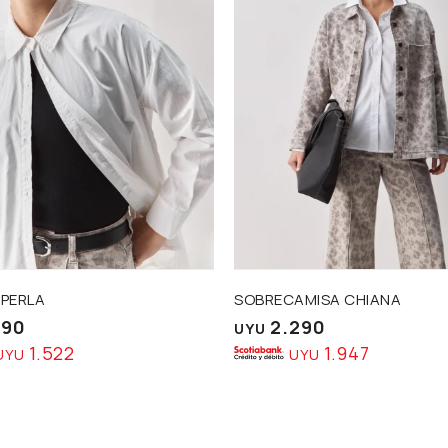
 PERLA
SOBRECAMISA CHIANA
790
2.290
UYU
1.522
1.947
UYU
UYU