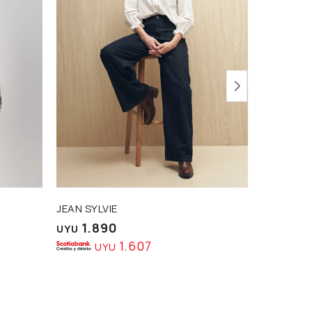
JEAN SYLVIE
CAMISA 
1.890
1.7
UYU
UYU
1.607
UYU
U