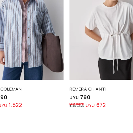
 COLEMAN
REMERA CHIANTI
790
790
UYU
1.522
672
UYU
UYU