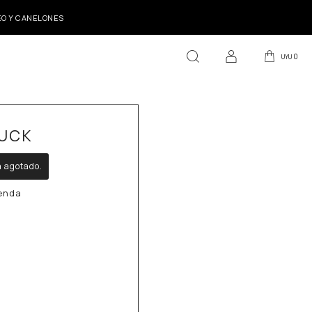
DEO Y CANELONES
0
UYU
UCK
á agotado.
ienda