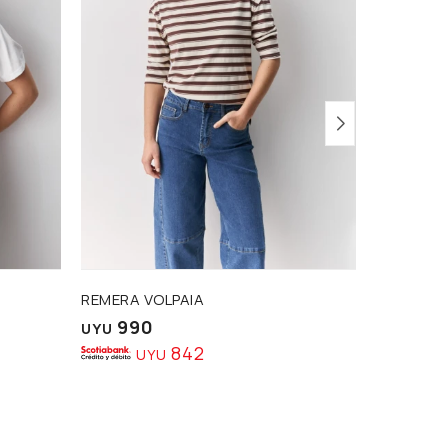
REMERA VOLPAIA
CAMISA A
990
1.3
UYU
UYU
842
UYU
U