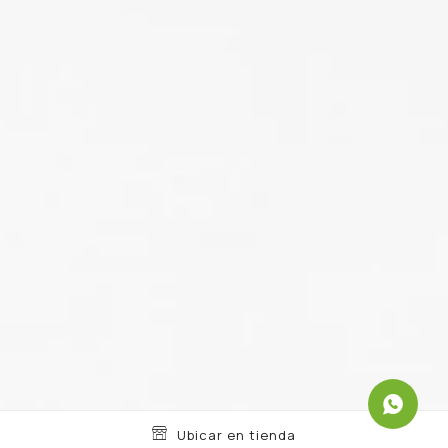
Ubicar en tienda