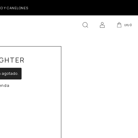
DEO Y CANELONES
0
UYU
IGHTER
á agotado.
ienda