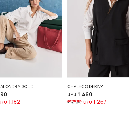
 ALONDRA SOLID
CHALECO DERIVA
390
1.490
UYU
1.182
1.267
UYU
UYU