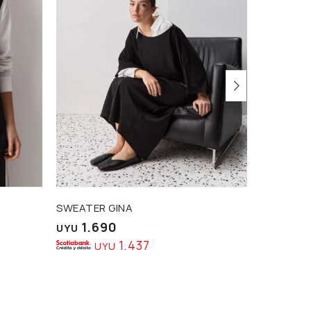
SWEATER GINA
CAMISA V
1.690
1.5
UYU
UYU
1.437
UYU
U