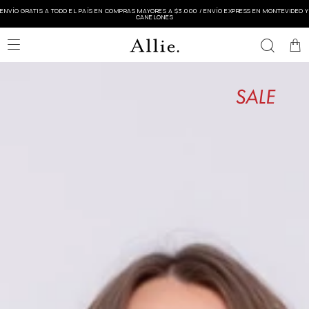
ENVÍO GRATIS A TODO EL PAÍS EN COMPRAS MAYORES A $3.000 / ENVÍO EXPRESS EN MONTEVIDEO Y
CANELONES
