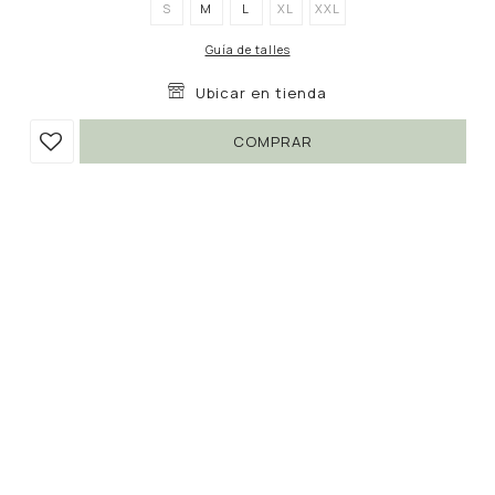
S
M
L
XL
XXL
Guía de talles
Ubicar en tienda
COMPRAR
PANTALÓN COSMOS
390
1.390
UYU
UYU
71
332
UYU