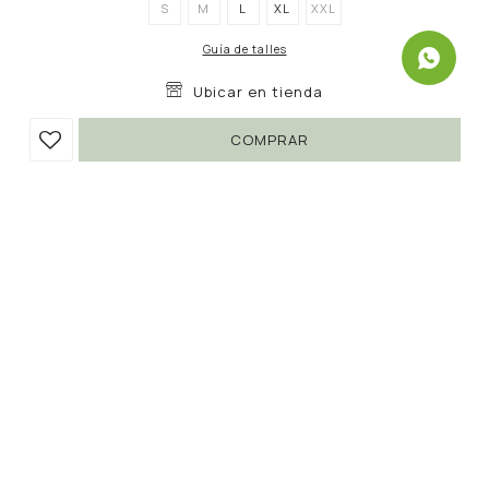
S
M
L
XL
XXL
Guía de talles
Ubicar en tienda
COMPRAR
PANTALÓN BOND
790
1.890
UYU
UYU
58
672
UYU