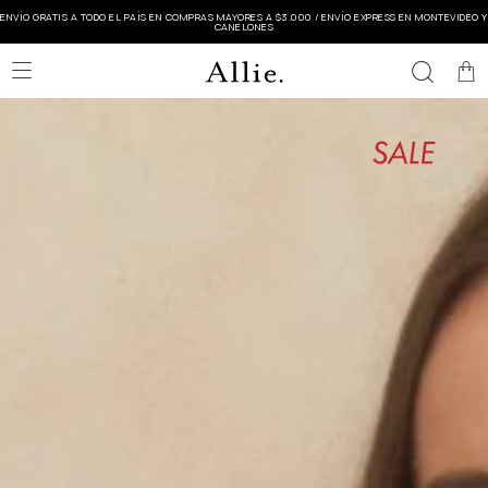
ENVÍO GRATIS A TODO EL PAÍS EN COMPRAS MAYORES A $3.000 / ENVÍO EXPRESS EN MONTEVIDEO Y
CANELONES
