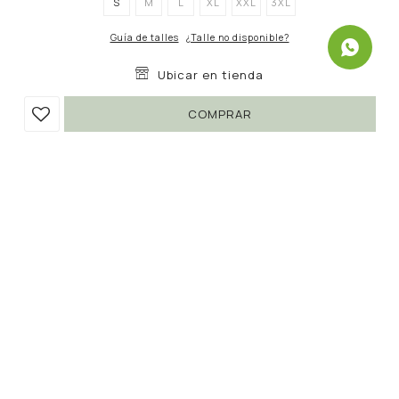
S
M
L
XL
XXL
3XL
Guía de talles
¿Talle no disponible?
Ubicar en tienda
COMPRAR
CHALECO CARSON
990
1.790
UYU
UYU
44
842
UYU