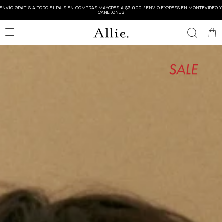
ENVÍO GRATIS A TODO EL PAÍS EN COMPRAS MAYORES A $3.000 / ENVÍO EXPRESS EN MONTEVIDEO Y
CANELONES
