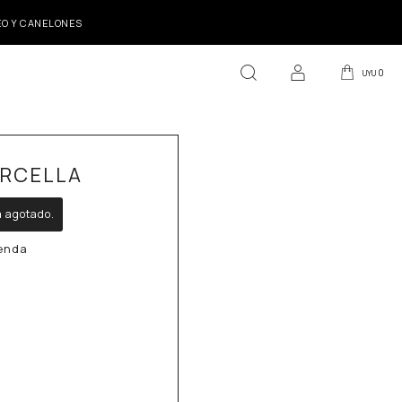
DEO Y CANELONES
0
UYU
RCELLA
á agotado.
ienda