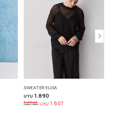
SWEATER ELISA
JEAN SO
1.890
2.3
UYU
UYU
1.607
UYU
U