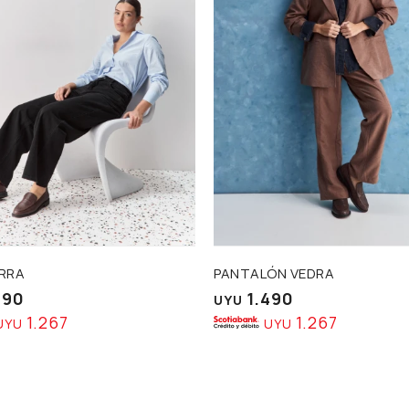
ERRA
PANTALÓN VEDRA
490
1.490
UYU
1.267
1.267
UYU
UYU