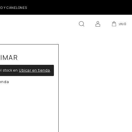
DEO Y CANELONES
0
UYU
RIMAR
l stock en
Ubicar en tienda
.
ienda