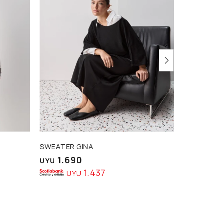
SWEATER GINA
SWEATER
1.690
1.8
UYU
UYU
1.437
UYU
U