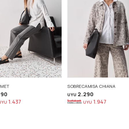
IMET
SOBRECAMISA CHIANA
690
2.290
UYU
1.437
1.947
UYU
UYU