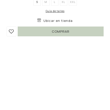
S
M
L
XL
XXL
Guía de talles
Ubicar en tienda
COMPRAR
BLUSA SALGADO
990
1.890
UYU
UYU
47
842
UYU