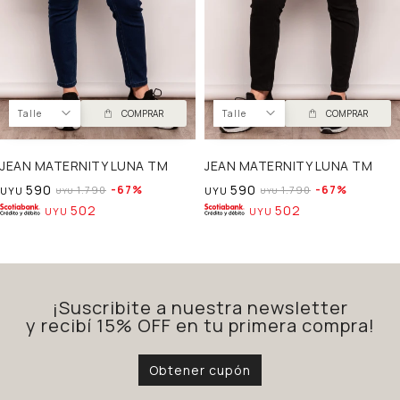
Talle
COMPRAR
Talle
COMPRAR
JEAN MATERNITY LUNA TM
JEAN MATERNITY LUNA TM
590
590
67
67
1.790
1.790
UYU
UYU
UYU
UYU
502
502
UYU
UYU
¡Suscribite a nuestra newsletter
y recibí 15% OFF en tu primera compra!
Obtener cupón