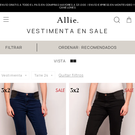
ENVÍO GRATIS A TODO EL PAÍS EN COMPRAS MAYORES A $3.000 / ENVÍO EXPRESS EN MONTEVIDEO Y
CANELONES

VESTIMENTA EN SALE
RECOMENDADOS
Quitar filtros
Vestimenta
Talle 24