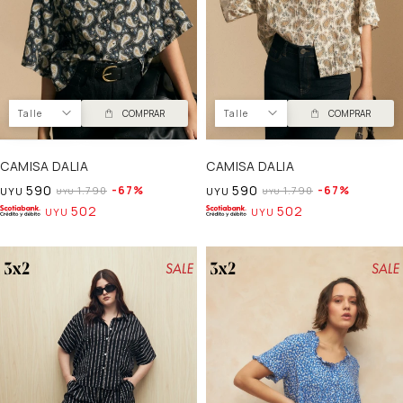
Talle
COMPRAR
Talle
COMPRAR
CAMISA DALIA
CAMISA DALIA
590
590
67
67
1.790
1.790
UYU
UYU
UYU
UYU
502
502
UYU
UYU