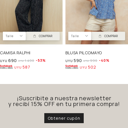
Talle
COMPRAR
Talle
COMPRAR
CAMISA RALPHI
BLUSA PILCOMAYO
690
590
53
40
1.490
990
UYU
UYU
UYU
UYU
587
502
UYU
UYU
¡Suscribite a nuestra newsletter
y recibí 15% OFF en tu primera compra!
Obtener cupón