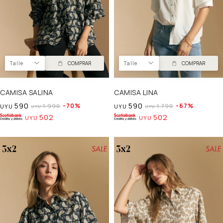
Talle
COMPRAR
Talle
COMPRAR
CAMISA SALINA
CAMISA LINA
590
590
70
67
1.990
1.790
UYU
UYU
UYU
UYU
502
502
UYU
UYU