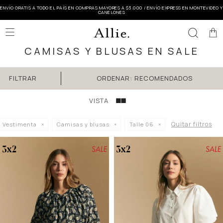
ENVÍO GRATIS A TODO EL PAÍS EN COMPRAS MAYORES A $3.000 / ENVÍO EXPRESS EN MONTEVIDEO Y
CANELONES

CAMISAS Y BLUSAS EN SALE
RECOMENDADOS
Quitar filtros
Vestimenta
Camisas y blusas
Talle 06