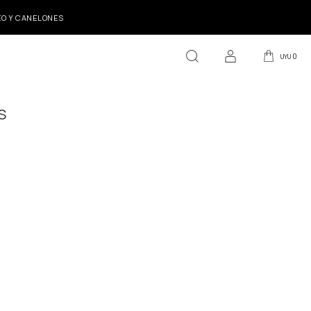
DEO Y CANELONES
0
UYU
S