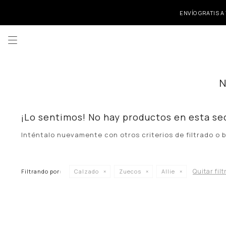
ENVÍO GRATIS A

¡Lo sentimos! No hay productos en esta se
Inténtalo nuevamente con otros criterios de filtrado o
Quitar filt
Filtrando por:
Calzado
Zuecos
Allie