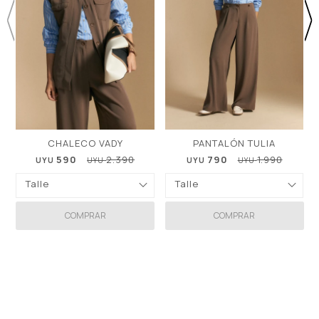
CHALECO VADY
PANTALÓN TULIA
590
2.390
790
1.990
UYU
UYU
UYU
UYU
Talle
Talle
COMPRAR
COMPRAR