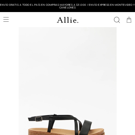
ENVÍO GRATIS A TODO EL PAÍS EN COMPRAS MAYORES A $3.000 / ENVÍO EXPRESS EN MONTEVIDEO Y
CANELONES
