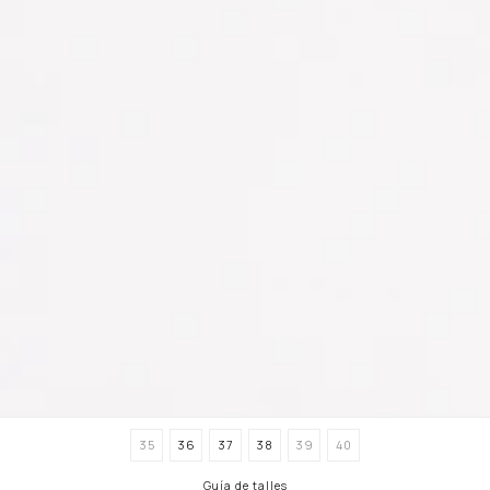
35
36
37
38
39
40
Guía de talles