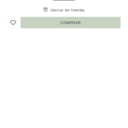
Ubicar en tienda
COMPRAR
SANDALIA MERNA
490
690
UYU
UYU
28
417
UYU
Colores