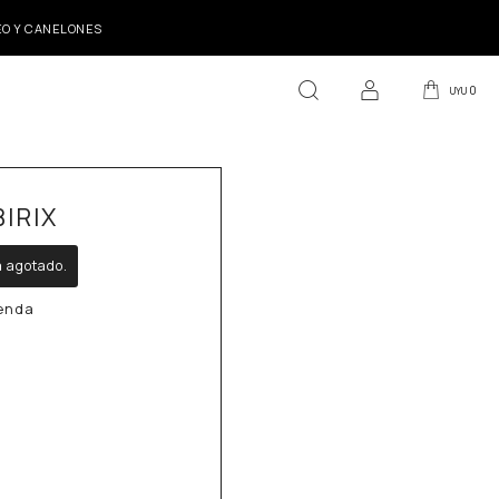
DEO Y CANELONES
0
UYU
IRIX
á agotado.
ienda