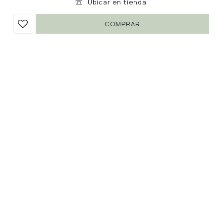
Ubicar en tienda
COMPRAR
ANILLOS ROOF
120
390
UYU
UYU
69
102
UYU
descripción
envíos
cambios