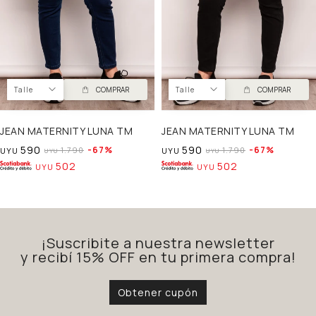
Talle
COMPRAR
Talle
COMPRAR
JEAN MATERNITY LUNA TM
JEAN MATERNITY LUNA TM
590
590
67
67
1.790
1.790
UYU
UYU
UYU
UYU
502
502
UYU
UYU
¡Suscribite a nuestra newsletter
y recibí 15% OFF en tu primera compra!
Obtener cupón