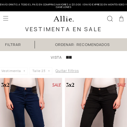
ENVÍO GRATIS A TODO EL PAÍS EN COMPRAS MAYORES A $3.000 / ENVÍO EXPRESS EN MONTEVIDEO Y
CANELONES

VESTIMENTA EN SALE
RECOMENDADOS
Quitar filtros
Vestimenta
Talle 23