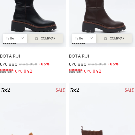
Talle
COMPRAR
Talle
COMPRAR
BOTA RUI
BOTA RUI
990
990
65
65
2.890
2.890
UYU
UYU
UYU
UYU
842
842
UYU
UYU