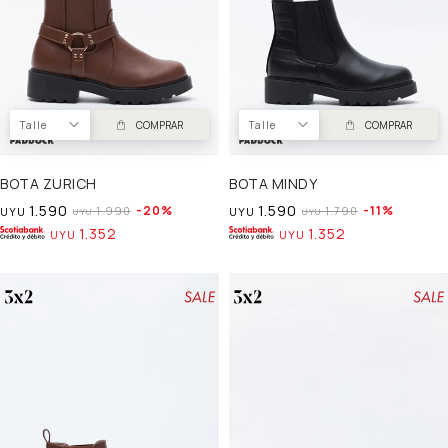
Talle
COMPRAR
Talle
COMPRAR
BOTA ZURICH
BOTA MINDY
1.590
1.590
20
11
1.990
1.790
UYU
UYU
UYU
UYU
1.352
1.352
UYU
UYU