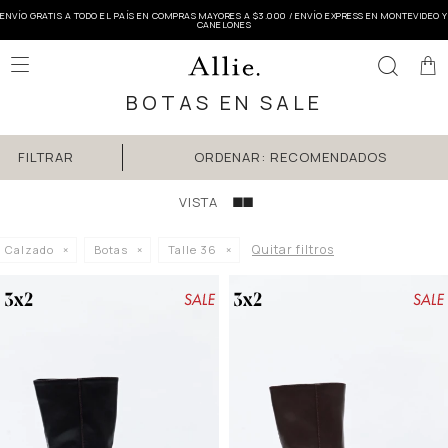
ENVÍO GRATIS A TODO EL PAÍS EN COMPRAS MAYORES A $3.000 / ENVÍO EXPRESS EN MONTEVIDEO Y
CANELONES

BOTAS EN SALE
RECOMENDADOS
Quitar filtros
Calzado
Botas
Talle 36