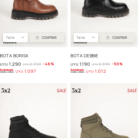
Talle
COMPRAR
Talle
COMPRAR
BOTA BORISA
BOTA DEBBIE
1.290
1.190
46
50
2.390
2.390
UYU
UYU
UYU
UYU
1.097
1.012
UYU
UYU