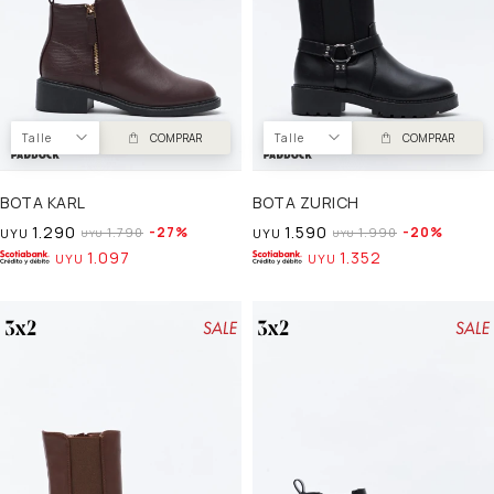
Talle
COMPRAR
Talle
COMPRAR
BOTA KARL
BOTA ZURICH
1.290
1.590
27
20
1.790
1.990
UYU
UYU
UYU
UYU
1.097
1.352
UYU
UYU