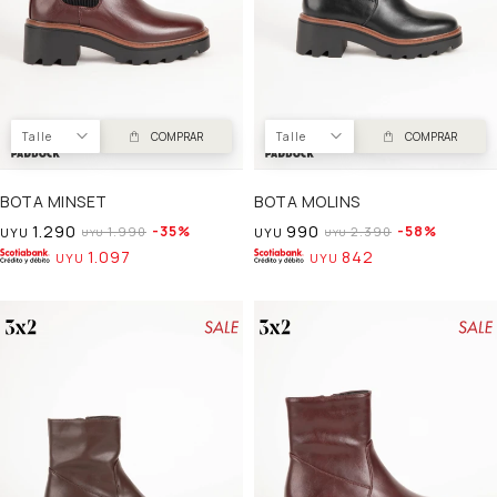
Talle
COMPRAR
Talle
COMPRAR
BOTA MINSET
BOTA MOLINS
1.290
990
35
58
1.990
2.390
UYU
UYU
UYU
UYU
1.097
842
UYU
UYU