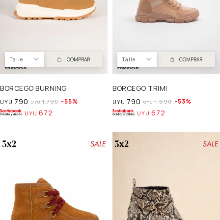
Talle
COMPRAR
Talle
COMPRAR
BORCEGO BURNING
BORCEGO TRIMI
790
790
55
53
1.790
1.690
UYU
UYU
UYU
UYU
672
672
UYU
UYU