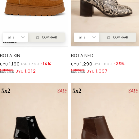
Talle
COMPRAR
Talle
COMPRAR
BOTA XIN
BOTA NED
1.190
1.290
14
23
1.390
1.690
UYU
UYU
UYU
UYU
1.012
1.097
UYU
UYU