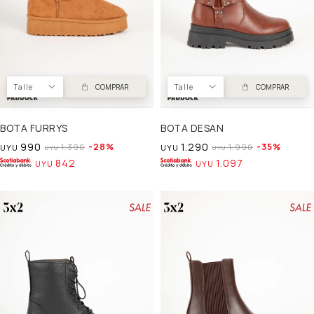
Talle
COMPRAR
Talle
COMPRAR
BOTA FURRYS
BOTA DESAN
990
1.290
28
35
1.390
1.990
UYU
UYU
UYU
UYU
842
1.097
UYU
UYU