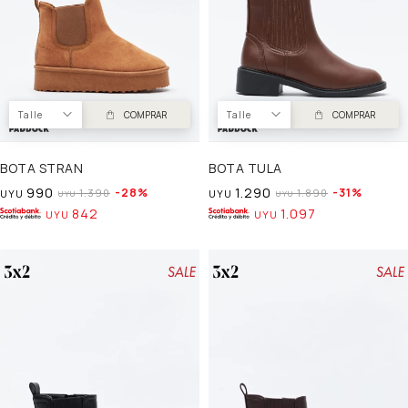
Talle
COMPRAR
Talle
COMPRAR
BOTA STRAN
BOTA TULA
990
1.290
28
31
1.390
1.890
UYU
UYU
UYU
UYU
842
1.097
UYU
UYU