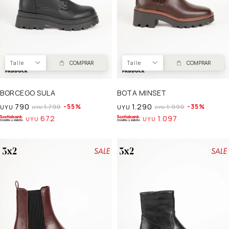
Talle
COMPRAR
Talle
COMPRAR
BORCEGO SULA
BOTA MINSET
790
1.290
55
35
1.790
1.990
UYU
UYU
UYU
UYU
672
1.097
UYU
UYU