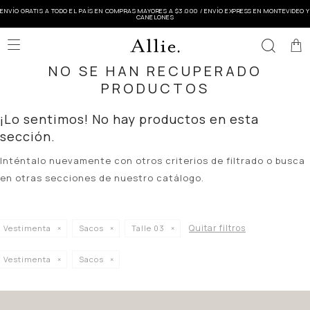
ENVÍO GRATIS A TODO EL PAÍS EN COMPRAS MAYORES A $3.000 / ENVÍO EXPRESS EN MONTEVIDEO Y
CANELONES

NO SE HAN RECUPERADO
PRODUCTOS
¡Lo sentimos! No hay productos en esta
sección.
Inténtalo nuevamente con otros criterios de filtrado o busca
en otras secciones de nuestro catálogo.
Quitar filtros
Vestimenta
Sacos
Talle 03
Vestimenta
Sacos