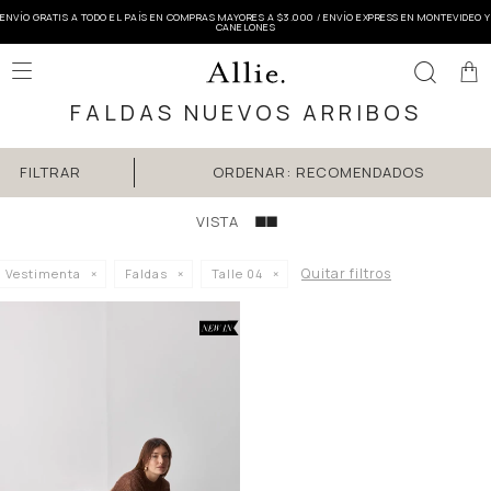
ENVÍO GRATIS A TODO EL PAÍS EN COMPRAS MAYORES A $3.000 / ENVÍO EXPRESS EN MONTEVIDEO Y
CANELONES

FALDAS‎ NUEVOS ARRIBOS
RECOMENDADOS
Quitar filtros
Vestimenta
Faldas
Talle 04