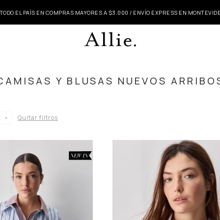
 TODO EL PAÍS EN COMPRAS MAYORES A $3.000 / ENVÍO EXPRESS EN MONTEVI
CAMISAS Y BLUSAS‎ NUEVOS ARRIBO
Quitar filtros
7