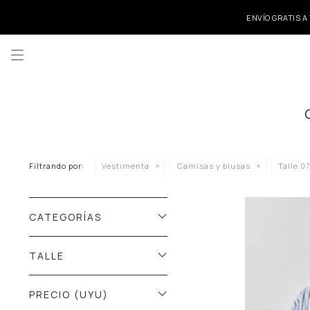
ENVÍO GRATIS A

Filtrando por:
Vestimenta
Camisas y blusas
Talle 0
CATEGORÍAS
TALLE
PRECIO
(UYU)