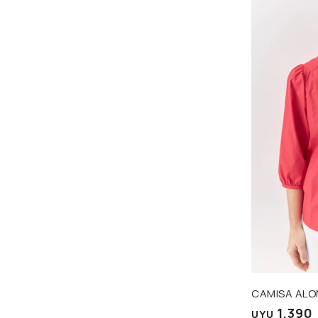
Talle
CAMISA ALO
1.390
UYU