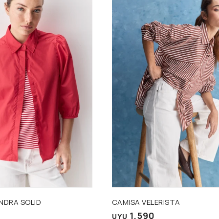
Talle
NDRA SOLID
CAMISA VELERISTA
1.590
UYU