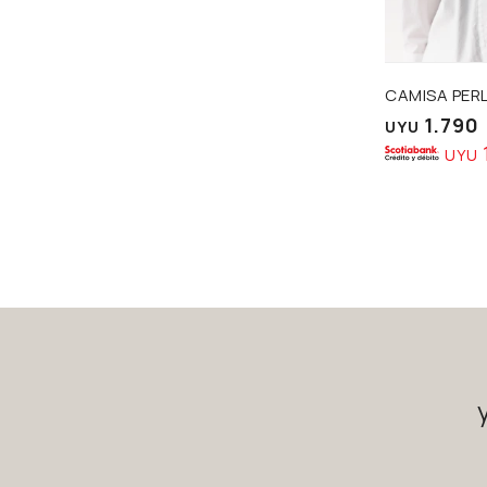
Talle
CAMISA PER
1.790
UYU
UYU