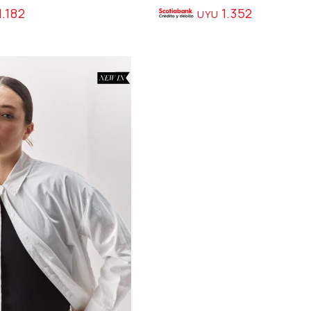
1.182
1.352
UYU