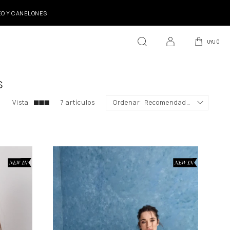
DEO Y CANELONES
0
UYU
S
7 artículos
Recomendados