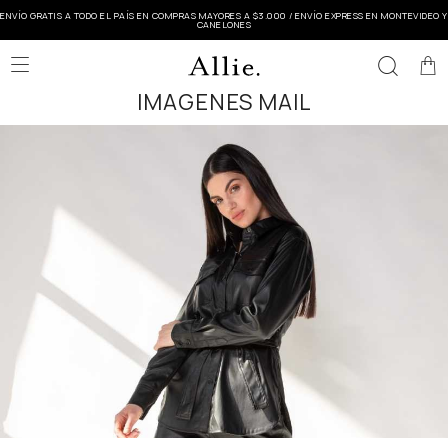
ENVÍO GRATIS A TODO EL PAÍS EN COMPRAS MAYORES A $3.000 / ENVÍO EXPRESS EN MONTEVIDEO Y
CANELONES

IMAGENES MAIL