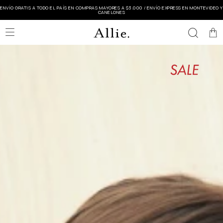
ENVÍO GRATIS A TODO EL PAÍS EN COMPRAS MAYORES A $3.000 / ENVÍO EXPRESS EN MONTEVIDEO Y
CANELONES
