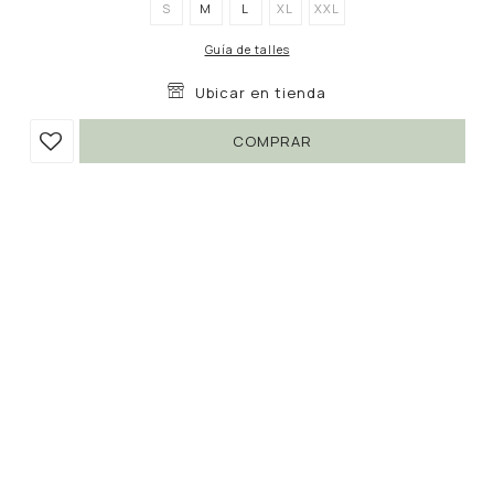
S
M
L
XL
XXL
Guía de talles
Ubicar en tienda
COMPRAR
SHORT GIVEN
790
1.490
UYU
UYU
46
672
UYU