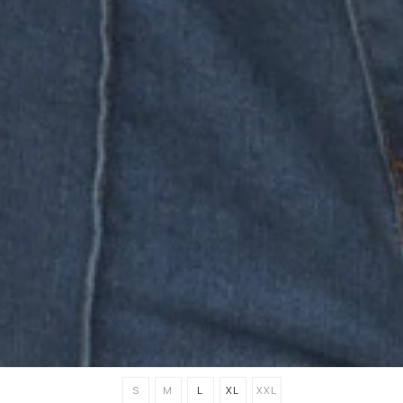
S
M
L
XL
XXL