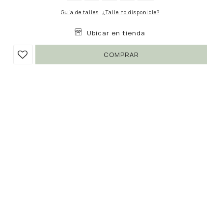
Guía de talles
¿Talle no disponible?
Ubicar en tienda
COMPRAR
POLERA ROMAN
590
UYU
502
UYU
Colores