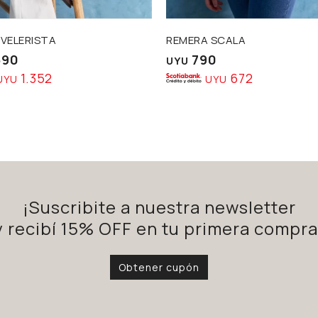
 VELERISTA
REMERA SCALA
590
790
UYU
1.352
672
UYU
UYU
¡Suscribite a nuestra newsletter
y recibí 15% OFF en tu primera compra
Obtener cupón