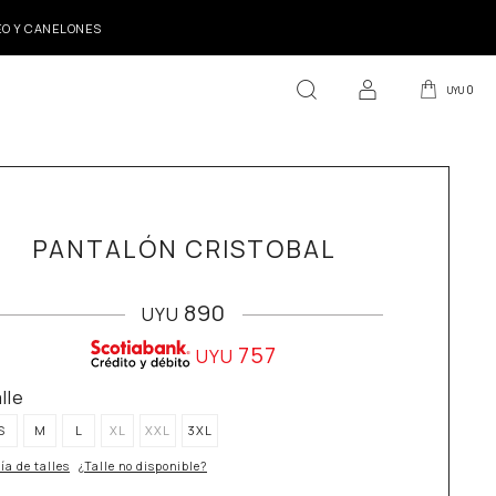
DEO Y CANELONES
0
UYU
PANTALÓN CRISTOBAL
890
UYU
757
UYU
alle
S
M
L
XL
XXL
3XL
ía de talles
¿Talle no disponible?