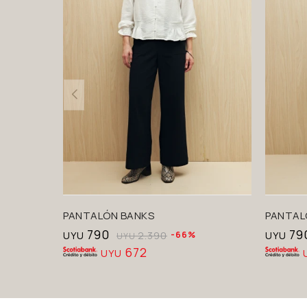
PANTALÓN BANKS
PANTAL
790
79
UYU
2.390
66
UYU
UYU
672
UYU