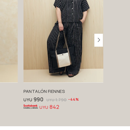
PANTALÓN FIENNES
PANTALÓ
990
990
UYU
1.790
44
UYU
UYU
842
UYU
U