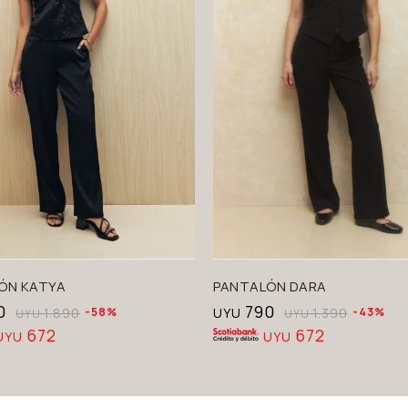
ÓN KATYA
PANTALÓN DARA
0
790
1.890
58
UYU
1.390
43
UYU
UYU
672
672
UYU
UYU