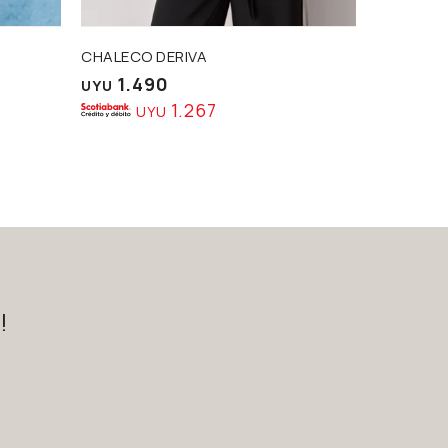
CHALECO DERIVA
REMERA 
1.490
790
UYU
UYU
1.267
UYU
U
!