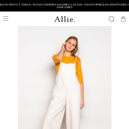
ENVÍO GRATIS A TODO EL PAÍS EN COMPRAS MAYORES A $3.000 / ENVÍO EXPRESS EN MONTEVIDEO Y
CANELONES
