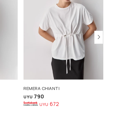
REMERA CHIANTI
REMERA 
790
89
UYU
UYU
672
UYU
U