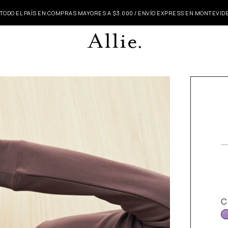
 TODO EL PAÍS EN COMPRAS MAYORES A $3.000 / ENVÍO EXPRESS EN MONTEVI
C