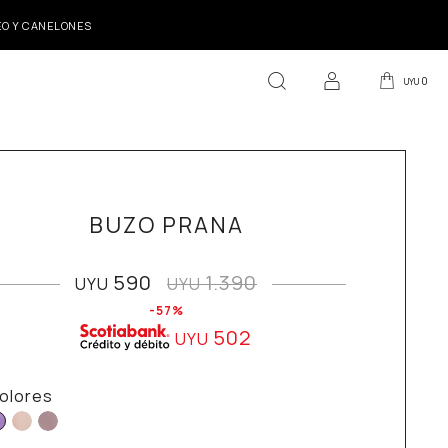
DEO Y CANELONES
0
UYU
BUZO PRANA
590
1.390
UYU
UYU
57
502
UYU
olores