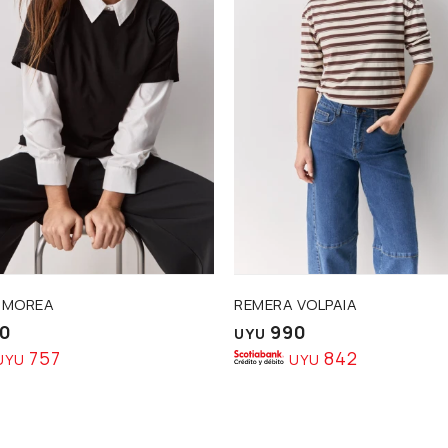
 MOREA
REMERA VOLPAIA
0
990
UYU
757
842
UYU
UYU