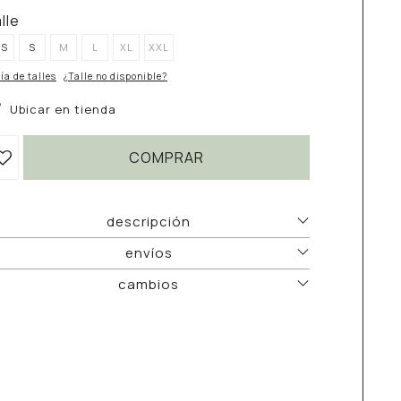
alle
XS
S
M
L
XL
XXL
ía de talles
¿Talle no disponible?
Ubicar en tienda
COMPRAR
descripción
envíos
cambios