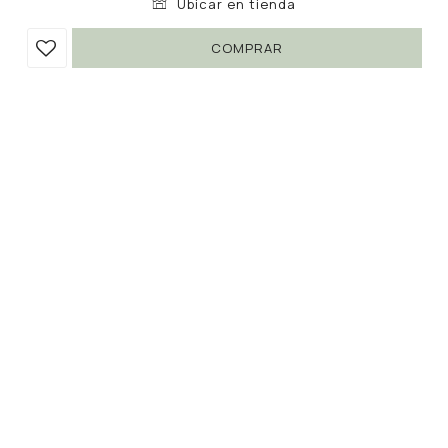
Ubicar en tienda
COMPRAR
AROS PINES
100
390
UYU
UYU
74
85
UYU
descripción
envíos
cambios