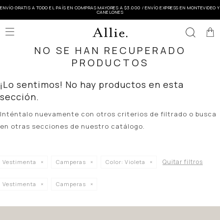
ENVÍO GRATIS A TODO EL PAÍS EN COMPRAS MAYORES A $3.000 / ENVÍO EXPRESS EN MONTEVIDEO Y
CANELONES

NO SE HAN RECUPERADO
PRODUCTOS
¡Lo sentimos! No hay productos en esta
sección.
Inténtalo nuevamente con otros criterios de filtrado o busca
en otras secciones de nuestro catálogo.
Quitar filtros
Vestimenta
Camperas
Color:
Violeta
Vestimenta
Camperas