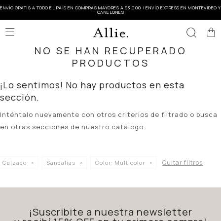
ENVÍO GRATIS A TODO EL PAÍS EN COMPRAS MAYORES A $3.000 / ENVÍO EXPRESS EN MONTEVIDEO Y
CANELONES

NO SE HAN RECUPERADO
PRODUCTOS
¡Lo sentimos! No hay productos en esta
sección.
Inténtalo nuevamente con otros criterios de filtrado o busca
en otras secciones de nuestro catálogo.
Quitar filtros
Calzado
Sandalias
Color:
Multicolor
¡Suscribite a nuestra newsletter