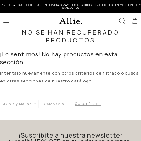
ENVÍO GRATIS A TODO EL PAÍS EN COMPRAS MAYORES A $3.000 / ENVÍO EXPRESS EN MONTEVIDEO Y
CANELONES

NO SE HAN RECUPERADO
PRODUCTOS
¡Lo sentimos! No hay productos en esta
sección.
Inténtalo nuevamente con otros criterios de filtrado o busca
en otras secciones de nuestro catálogo.
Quitar filtros
Bikinis y Mallas
Color:
Gris
¡Suscribite a nuestra newsletter