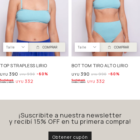
Talle
COMPRAR
Talle
COMPRAR
TOP STRAPLESS LIRIO
BOTTOM TIRO ALTO LIRIO
390
390
60
60
990
990
UYU
UYU
UYU
UYU
332
332
UYU
UYU
¡Suscribite a nuestra newsletter
y recibí 15% OFF en tu primera compra!
Obtener cupón