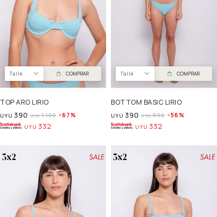
Talle
COMPRAR
Talle
COMPRAR
TOP ARO LIRIO
BOTTOM BASIC LIRIO
390
390
67
56
1.190
890
UYU
UYU
UYU
UYU
332
332
UYU
UYU