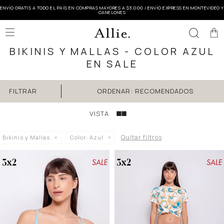
ENVÍO GRATIS A TODO EL PAÍS EN COMPRAS MAYORES A $3.000 / ENVÍO EXPRESS EN MONTEVIDEO Y
CANELONES

BIKINIS Y MALLAS - COLOR AZUL
EN SALE
RECOMENDADOS
Quitar filtros
Bikinis y Mallas
Color:
Azul