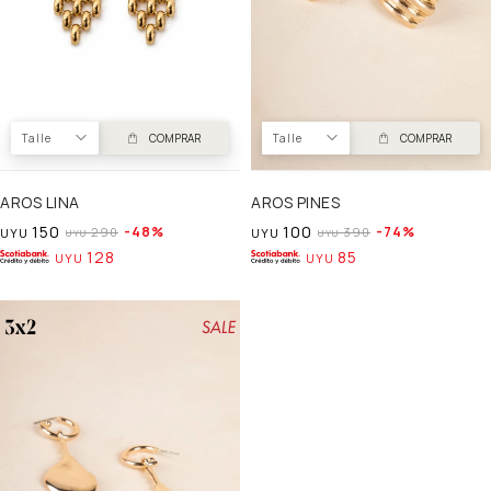
Talle
COMPRAR
Talle
COMPRAR
AROS LINA
AROS PINES
150
100
48
74
290
390
UYU
UYU
UYU
UYU
128
85
UYU
UYU