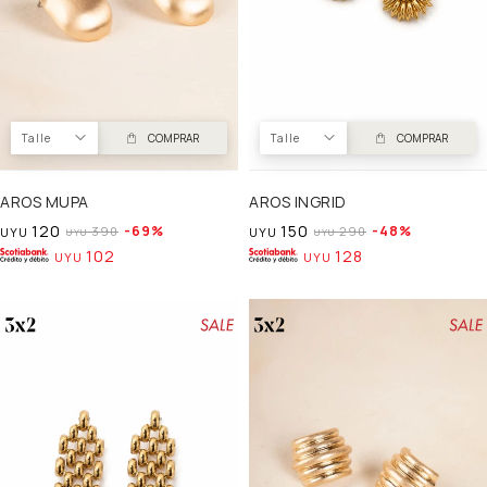
Talle
COMPRAR
Talle
COMPRAR
AROS MUPA
AROS INGRID
120
150
69
48
390
290
UYU
UYU
UYU
UYU
102
128
UYU
UYU