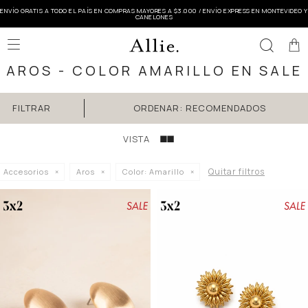
ENVÍO GRATIS A TODO EL PAÍS EN COMPRAS MAYORES A $3.000 / ENVÍO EXPRESS EN MONTEVIDEO Y
CANELONES

AROS - COLOR AMARILLO EN SALE
RECOMENDADOS
Quitar filtros
Accesorios
Aros
Color:
Amarillo