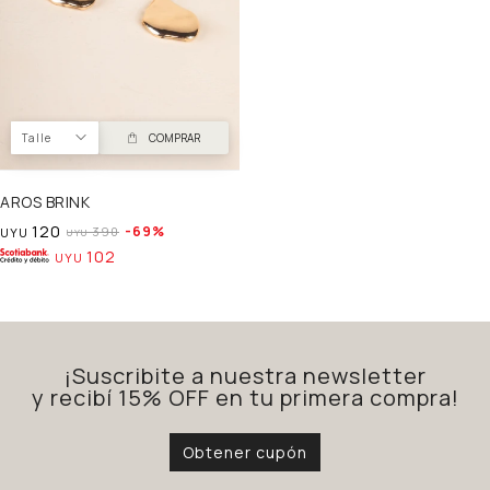
Talle
COMPRAR
AROS BRINK
120
69
390
UYU
UYU
102
UYU
¡Suscribite a nuestra newsletter
y recibí 15% OFF en tu primera compra!
Obtener cupón