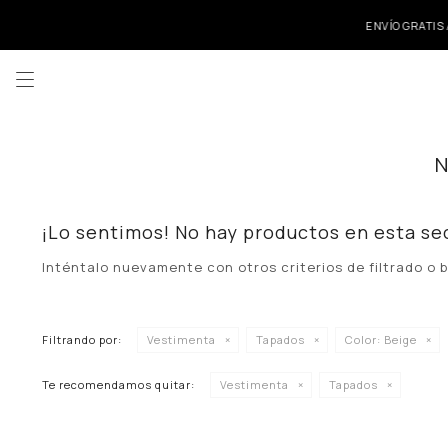
ENVÍO GRATIS A

¡Lo sentimos! No hay productos en esta se
Inténtalo nuevamente con otros criterios de filtrado o
Filtrando por:
Vestimenta
Tapados
Color:
Beige
Te recomendamos quitar:
Vestimenta
Tapados