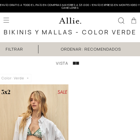
ENVÍO GRATIS A TODO EL PAÍS EN COMPRAS MAYORES A $3.000 / ENVÍO EXPRESS EN MONTEVIDEO Y
CANELONES

BIKINIS Y MALLAS - COLOR VERDE
RECOMENDADOS
Color:
Verde