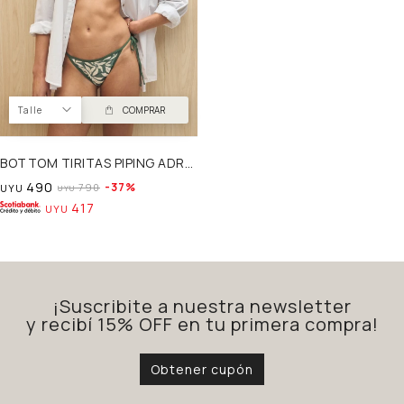
Talle
COMPRAR
BOTTOM TIRITAS PIPING ADRAGA
490
37
790
UYU
UYU
417
UYU
¡Suscribite a nuestra newsletter
y recibí 15% OFF en tu primera compra!
Obtener cupón